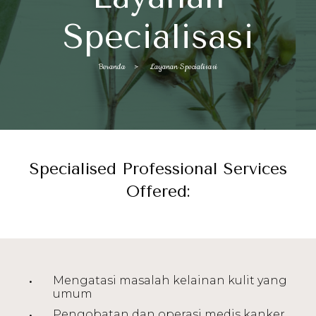
Specialisasi
Arus:
Beranda
Layanan Specialisasi
Specialised Professional Services
Offered:
Mengatasi masalah kelainan kulit yang
umum
Pengobatan dan operasi medis kanker