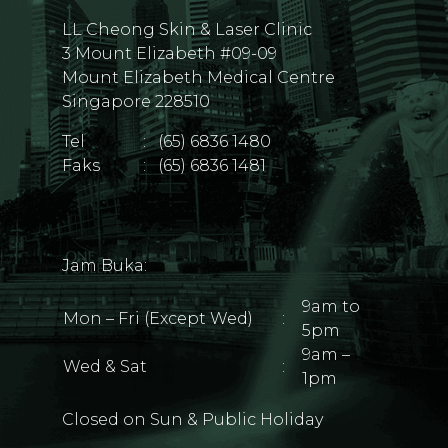
LL Cheong Skin & Laser Clinic
3 Mount Elizabeth #09-09
Mount Elizabeth Medical Centre
Singapore 228510
Tel
:
(65) 6836 1480
Faks
:
(65) 6836 1481
Jam Buka:
9am to
Mon – Fri (Except Wed)
:
5pm
9am –
Wed & Sat
:
1pm
Closed on Sun & Public Holiday