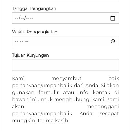
Tanggal Pengangkan
Waktu Pengangkatan
Tujuan Kunjungan
Kami menyambut baik
pertanyaan/umpanbalik dari Anda. Silakan
gunakan formulir atau info kontak di
bawah ini untuk menghubungi kami. Kami
×
BIARKAN KAMI MEMBANTUMU
akan menanggapi
pertanyaan/umpanbalik Anda secepat
mungkin. Terima kasih!
Apakah Anda bermasalah dengan masalah