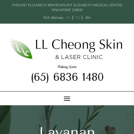
3 MOUNT ELIZABETH #09-09 MOUNT ELIZABETH MEDICAL CENTRE
SINGAPORE 228510
Pilih Bahasa:
EN
CN
BH
Hubung Kami
(65) 6836 1480
Layanan